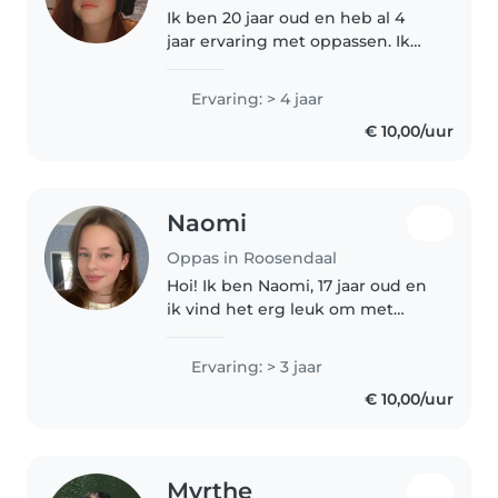
Ik ben 20 jaar oud en heb al 4
jaar ervaring met oppassen. Ik
ben dol op kinderen. Ik kan alle
kinderen oppassen van leeftijd 0
Ervaring: > 4 jaar
tot 10+. Zolang er een duidelijke
€ 10,00/uur
uitleg is hebben de..
Naomi
Oppas in Roosendaal
Hoi! Ik ben Naomi, 17 jaar oud en
ik vind het erg leuk om met
kinderen te werken, ik doe nu
ook de pabo. Ik zou mezelf
Ervaring: > 3 jaar
omschrijven als verantwoordelijk
€ 10,00/uur
en creatief en ik zorg graag..
Myrthe