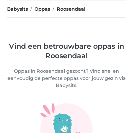
Babysits
Oppas
Roosendaal
Vind een betrouwbare oppas in
Roosendaal
Oppas in Roosendaal gezocht? Vind snel en
eenvoudig de perfecte oppas voor jouw gezin via
Babysits.