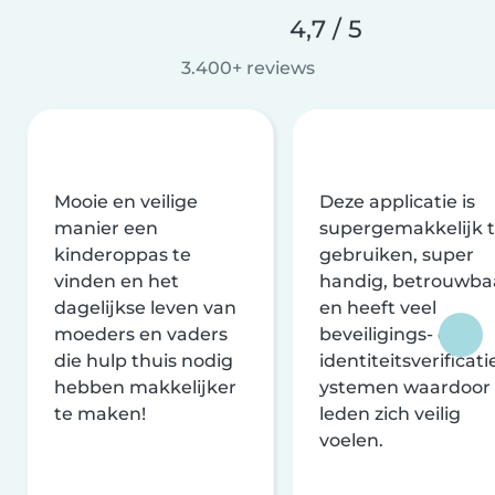
4,7 / 5
3.400+ reviews
Mooie en veilige
Deze applicatie is
manier een
supergemakkelijk 
kinderoppas te
gebruiken, super
vinden en het
handig, betrouwba
dagelijkse leven van
en heeft veel
moeders en vaders
beveiligings- en
die hulp thuis nodig
identiteitsverificati
hebben makkelijker
ystemen waardoor
te maken!
leden zich veilig
voelen.