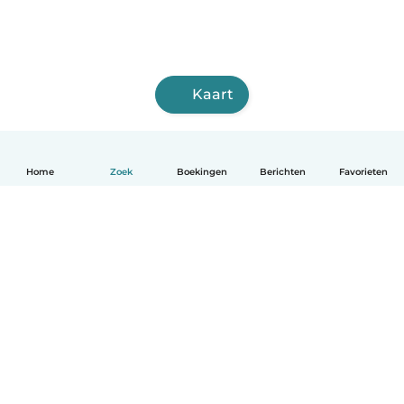
Kaart
Home
Zoek
Boekingen
Berichten
Favorieten
Nederlands
Hoe het werkt
Help
Voorwaarden & Privacy
Tarieven
Bedrijfsgegevens
Babysits for Work