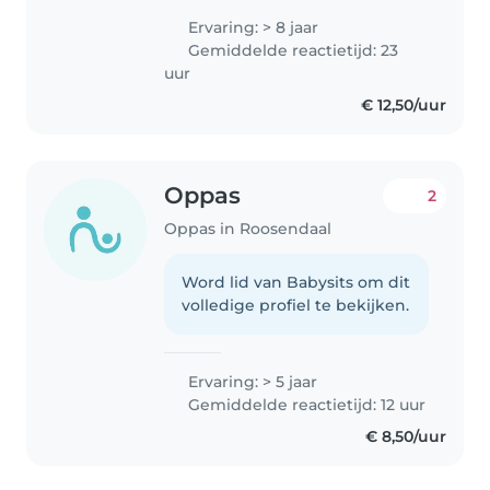
Ervaring: > 8 jaar
Gemiddelde reactietijd: 23
uur
€ 12,50/uur
Oppas
2
Oppas in Roosendaal
Word lid van Babysits om dit
volledige profiel te bekijken.
Ervaring: > 5 jaar
Gemiddelde reactietijd: 12 uur
€ 8,50/uur