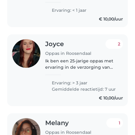
heel lang maar ben zeer flexibel
en sta open om nieuwe dingen
Ervaring: < 1 jaar
te leren en leuke dingen te
€ 10,00/uur
ondernemen met u kind(eren)
Joyce
2
Oppas in Roosendaal
Ik ben een 25-jarige oppas met
ervaring in de verzorging van
peuters, kleuters en
schoolkinderen. Ik ben kalm,
Ervaring: > 3 jaar
geduldig en empathisch, en ik
Gemiddelde reactietijd: 7 uur
kan goed overweg met
€ 10,00/uur
kinderen. Ik spreek..
Melany
1
Oppas in Roosendaal