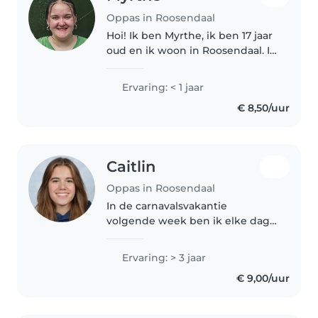
Oppas in Roosendaal
Hoi! Ik ben Myrthe, ik ben 17 jaar
oud en ik woon in Roosendaal. Ik
vind het leuk om te zingen,
knutselen, tekenen, bakken,
Ervaring: < 1 jaar
koken en gamen. Ik vind het ook
€ 8,50/uur
heel leuk om met kinderen..
Caitlin
Oppas in Roosendaal
In de carnavalsvakantie
volgende week ben ik elke dag
beschikbaar! Ik ben Caitlin,
oudste van 4 kinderen thuis en
Ervaring: > 3 jaar
ben 18 jaar oud. Ik doe
€ 9,00/uur
momenteel aan 6 vwo en ik heb
veel ervaring..