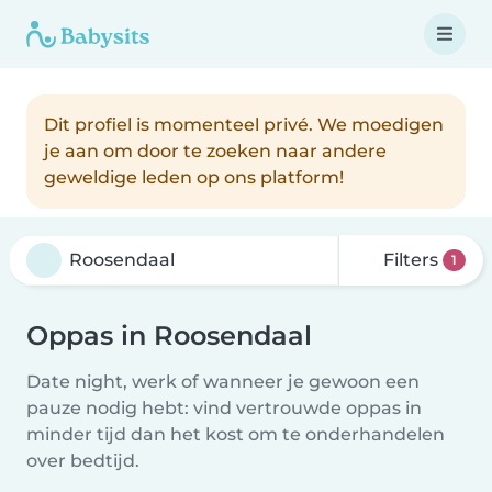
Dit profiel is momenteel privé. We moedigen
je aan om door te zoeken naar andere
geweldige leden op ons platform!
Filters
1
Oppas in Roosendaal
Date night, werk of wanneer je gewoon een
pauze nodig hebt: vind vertrouwde oppas in
minder tijd dan het kost om te onderhandelen
over bedtijd.