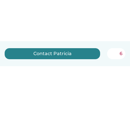
Contact Patricia
6
Nederlands
Hoe het werkt
Help
Voorwaarden & Privacy