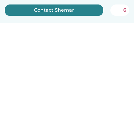
Contact Shemar
6
Nederlands
Hoe het werkt
Help
Voorwaarden & Privacy
Tarieven
Bedrijfsgegevens
Babysits for Work
Community standaarden