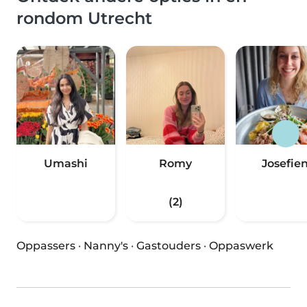
rondom Utrecht
Umashi
Romy
Josefie
(2)
Oppassers
·
Nanny's
·
Gastouders
·
Oppaswerk