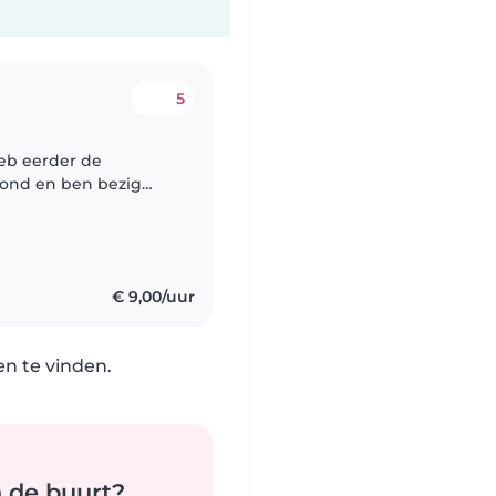
5
 heb eerder de
rond en ben bezig
nd ik het leuk om op
€ 9,00/uur
n te vinden.
n de buurt?