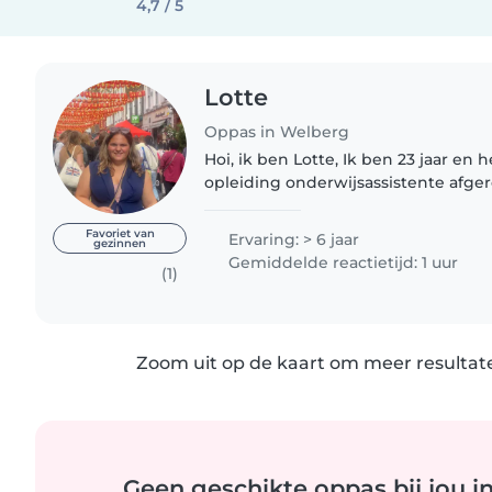
4,7 / 5
Lotte
Oppas in Welberg
Hoi, ik ben Lotte, Ik ben 23 jaar en
opleiding onderwijsassistente afge
met de Pabo in Breda. Daarnaast vi
te passen door het contact..
Favoriet van
Ervaring: > 6 jaar
gezinnen
Gemiddelde reactietijd: 1 uur
(1)
Zoom uit op de kaart om meer resultate
Geen geschikte oppas bij jou i