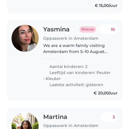
€ 15,00/uur
Yasmina
10
Nieuw
Oppaswerk in Amsterdam
We are a warm family visiting
Amsterdam from 5–10 August
with our two children, aged 1
and 6. We're looking for a kind,
Aantal kinderen: 2
experienced babysitter to
Leeftijd van kinderen:
Peuter
accompany us on daytime
•
Kleuter
outings, helping..
Laatste activiteit: gisteren
€ 20,00/uur
Martina
3
Oppaswerk in Amsterdam