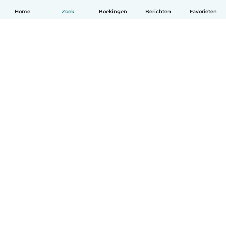
Home
Zoek
Boekingen
Berichten
Favorieten
Nederlands
Hoe het werkt
Help
Voorwaarden & Privacy
Tarieven
Bedrijfsgegevens
Babysits for Work
Community standaarden
© Babysits B.V.