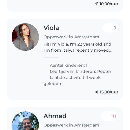
€ 10,00/uur
Viola
1
Oppaswerk in Amsterdam
Hi! I'm Viola, I'm 22 years old and
I'm from Italy. I recently moved
back to Amsterdam and I'm
looking for a lovely family to
Aantal kinderen: 1
support as a babysitter. I've
Leeftijd van kinderen:
Peuter
always loved being around..
Laatste activiteit: 1 week
geleden
€ 15,00/uur
Ahmed
11
Oppaswerk in Amsterdam