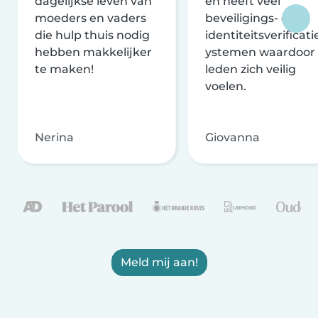
dagelijkse leven van
en heeft veel
moeders en vaders
beveiligings- en
die hulp thuis nodig
identiteitsverificati
hebben makkelijker
ystemen waardoor
te maken!
leden zich veilig
voelen.
Nerina
Giovanna
Meld mij aan!