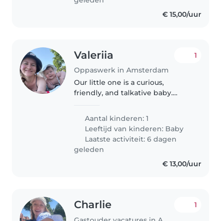
€ 15,00/uur
Valeriia
1
Oppaswerk in Amsterdam
Our little one is a curious,
friendly, and talkative baby.
We're seeking a trustworthy
Babysitter or Nanny to look after
Aantal kinderen: 1
them in our home. Russian
Leeftijd van kinderen:
Baby
speaking would be a plus!
Laatste activiteit: 6 dagen
geleden
€ 13,00/uur
Charlie
1
Gastouder vacatures in Amsterdam