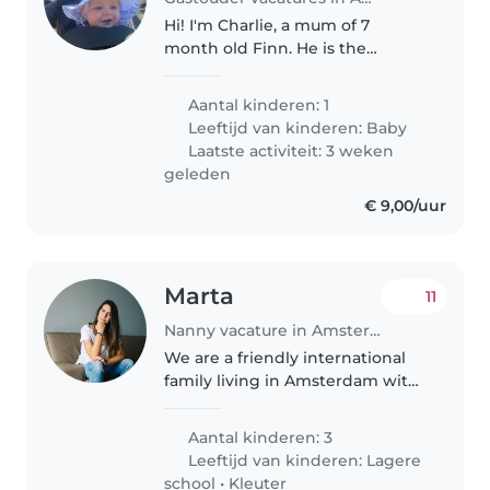
Hi! I'm Charlie, a mum of 7
month old Finn. He is the
sweetest funniest little baby.
We'd love to find more personal
Aantal kinderen: 1
care for him instead of a nursery.
Leeftijd van kinderen:
Baby
Ideally this would be in a
Laatste activiteit: 3 weken
Gasthouder..
geleden
€ 9,00/uur
Marta
11
Nanny vacature in Amsterdam
We are a friendly international
family living in Amsterdam with
three wonderful children: Uma
(9), Guy (7) and Gus (2.5). We are
Aantal kinderen: 3
looking for a caring, reliable and
Leeftijd van kinderen:
Lagere
energetic babysitter..
school
•
Kleuter