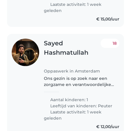
Laatste activiteit: 1 week
geleden
€ 15,00/uur
Sayed
18
Hashmatullah
Oppaswerk in Amsterdam
Ons gezin is op zoek naar een
zorgzame en verantwoordelijke
oppas of nanny die bij ons thuis
voor onze creatieve en
Aantal kinderen: 1
energieke peuter kan zorgen.
Leeftijd van kinderen:
Peuter
We zoeken iemand die het niet
Laatste activiteit: 1 week
erg vindt..
geleden
€ 12,00/uur