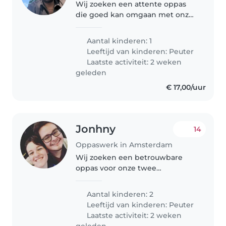
Wij zoeken een attente oppas
die goed kan omgaan met onze
energieke, sportieve en
vriendelijke dreumes. Er is een
Aantal kinderen: 1
hond in huis, dus wat ervaring
Leeftijd van kinderen:
Peuter
met huisdieren is een pré. Graag
Laatste activiteit: 2 weken
iemand..
geleden
€ 17,00/uur
Jonhny
14
Oppaswerk in Amsterdam
Wij zoeken een betrouwbare
oppas voor onze twee
energieke, creatievelingen. Onze
kleintjes zijn rustig van aard en
Aantal kinderen: 2
willen graag spelen en
Leeftijd van kinderen:
Peuter
knutselen. Thuis met ze zijn is
Laatste activiteit: 2 weken
altijd gezellig!
geleden