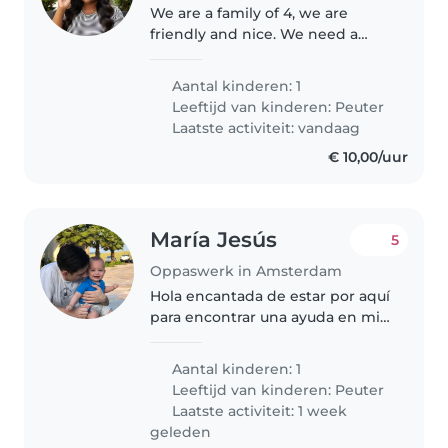
We are a family of 4, we are
friendly and nice. We need a
babysitter to care for our child
from 6am and take him to
Aantal kinderen: 1
school at 7:30am about 5mins
Leeftijd van kinderen:
Peuter
walk from home since we have
Laatste activiteit: vandaag
to be..
€ 10,00/uur
María Jesús
5
Oppaswerk in Amsterdam
Hola encantada de estar por aquí
para encontrar una ayuda en mi
día a día
Aantal kinderen: 1
Leeftijd van kinderen:
Peuter
Laatste activiteit: 1 week
geleden