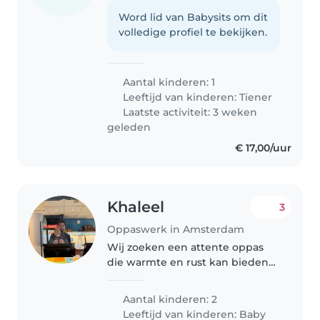
Word lid van Babysits om dit
volledige profiel te bekijken.
Aantal kinderen: 1
Leeftijd van kinderen:
Tiener
Laatste activiteit: 3 weken
geleden
€ 17,00/uur
Khaleel
3
Oppaswerk in Amsterdam
Wij zoeken een attente oppas
die warmte en rust kan bieden
aan onze twee liefdevolle baby's.
Je bent comfortabel met koken
Aantal kinderen: 2
en huishoudelijke taken, en kunt
Leeftijd van kinderen:
Baby