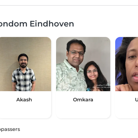
 rondom Eindhoven
Akash
Omkara
U
passers