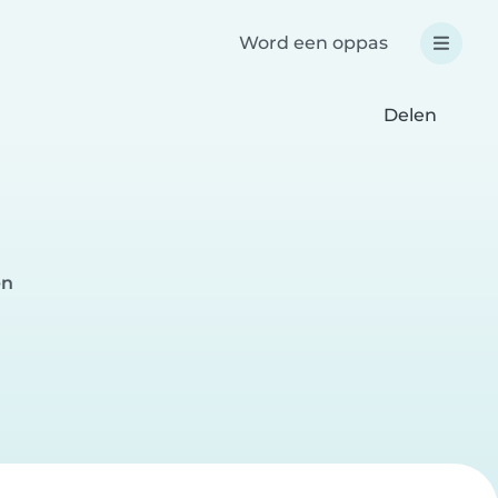
Word een oppas
Delen
en