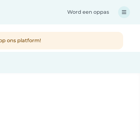
Word een oppas
op ons platform!