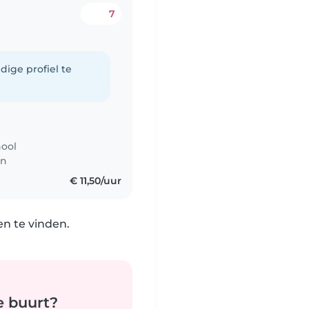
7
dige profiel te
hool
en
€ 11,50/uur
n te vinden.
e buurt?