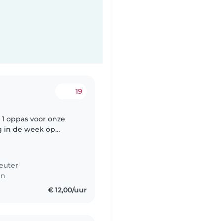
19
ag in de week op
anaf juni.
euter
en
€ 12,00/uur