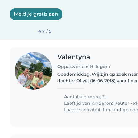
Meld je gratis aan
4,7 / 5
Valentyna
Oppaswerk in Hillegom
Goedemiddag, Wij zijn op zoek naar 1 oppas voor onze
dochter Olivia (16-06-2018) voor 1 d
donderdag (15:00-18:30) Startdatum v
Vriendelijke groet, Valentyna..
Aantal kinderen: 2
Leeftijd van kinderen:
Peuter
•
Kl
Laatste activiteit: 1 maand geled