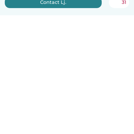
Contact Lj.
31
Nederlands
Hoe het werkt
Help
Voorwaarden & Privacy
Tarieven
Bedrijfsgegevens
Babysits for Work
Community standaarden