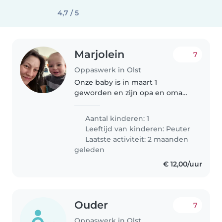
4,7 / 5
Marjolein
7
Oppaswerk in Olst
Onze baby is in maart 1
geworden en zijn opa en oma
zijn verhuist naar duitsland dus
wij zijn onze oppas kwijt. En we
Aantal kinderen: 1
hebben af en toe een avond
Leeftijd van kinderen:
Peuter
voor onszelf nodig.
Laatste activiteit: 2 maanden
geleden
€ 12,00/uur
Ouder
7
Oppaswerk in Olst