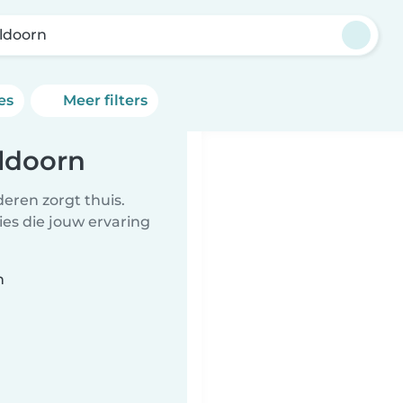
ldoorn
es
Meer filters
ldoorn
eren zorgt thuis.
ies die jouw ervaring
n