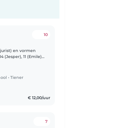
10
, jurist) en vormen
 (Jesper), 11 (Emile)
ijke labradoodle-hond
hool
•
Tiener
n
€ 12,00/uur
7