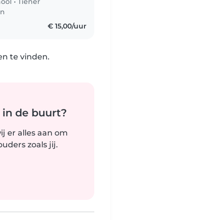
hool
•
Tiener
en
€ 15,00/uur
n te vinden.
 in de buurt?
j er alles aan om
ders zoals jij.