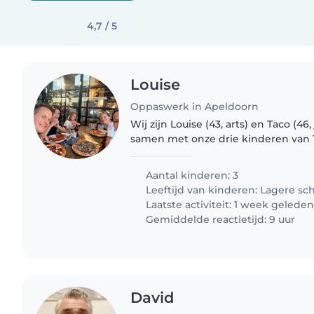
4,7 / 5
Louise
Oppaswerk in Apeldoorn
Wij zijn Louise (43, arts) en Taco (46
samen met onze drie kinderen van 14
en 8 (Philou) jaar én onze vriendel
een warm..
Aantal kinderen: 3
Leeftijd van kinderen:
Lagere sc
Laatste activiteit: 1 week gelede
Gemiddelde reactietijd: 9 uur
David