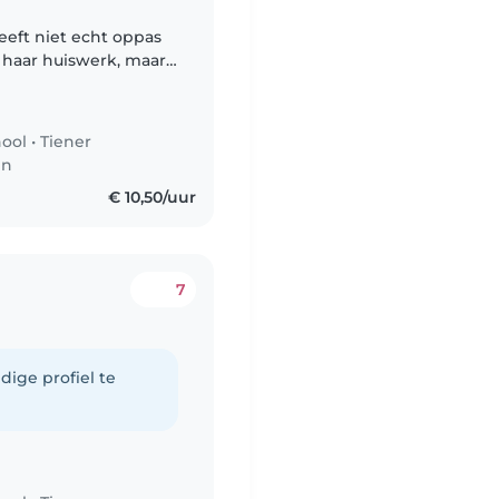
eeft niet echt oppas
n haar huiswerk, maar
 2 jongste van 7 en 9
hool
•
Tiener
en
€ 10,50/uur
7
dige profiel te