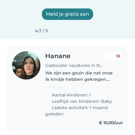
Meld je gratis aan
4,7 / 5
Hanane
18
Gastouder vacatures in Nijmegen
We zijn een gezin die net onze
1e kindje hebben gekregen.
Ilyana is nu 1 jaar en vrij actief en
speels. Ik en mijn man werken
Aantal kinderen: 1
allebei en zijn opzoek naar een
Leeftijd van kinderen:
Baby
stabiele oppas zodat we..
Laatste activiteit: 1 maand
geleden
€ 10,00/uur