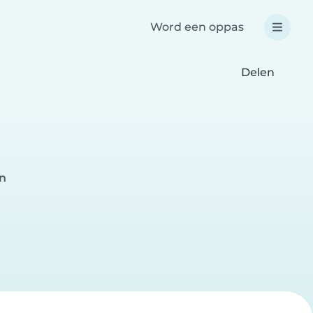
Word een oppas
Delen
n