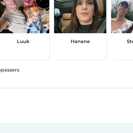
Luuk
Hanane
St
passers