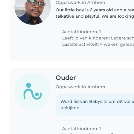
Oppaswerk in Arnhem
Our little boy is 6 years old and a rea
talkative and playful. We are lookin
Nanny or Childminder who can guid
You must..
Aantal kinderen: 1
Leeftijd van kinderen:
Lagere sc
Laatste activiteit: 4 weken geled
Ouder
Oppaswerk in Arnhem
Word lid van Babysits om dit volle
bekijken.
Aantal kinderen: 1