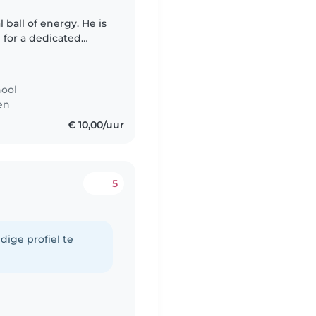
l ball of energy. He is
g for a dedicated
e and entertain him.
hool
en
€ 10,00/uur
5
dige profiel te