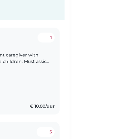
1
ent caregiver with
children. Must assist
 in our home. Any
€ 10,00/uur
5