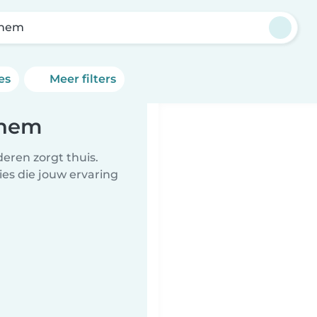
hem
es
Meer filters
nhem
eren zorgt thuis.
ies die jouw ervaring