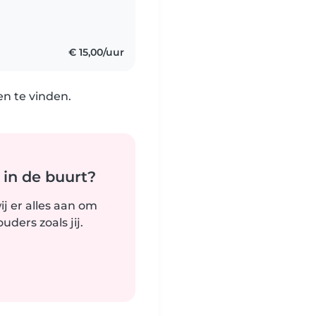
€ 15,00/uur
n te vinden.
 in de buurt?
j er alles aan om
ders zoals jij.