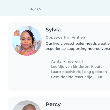
4,7 / 5
Sylvia
Oppaswerk in Arnhem
Our lively preschooler needs a pati
experience supporting neurodiverse 
with homework and lively playtime
experience with autism..
Aantal kinderen: 1
Leeftijd van kinderen:
Kleuter
Laatste activiteit: 1 dag geleden
Gemiddelde reactietijd: 1 uur
Percy