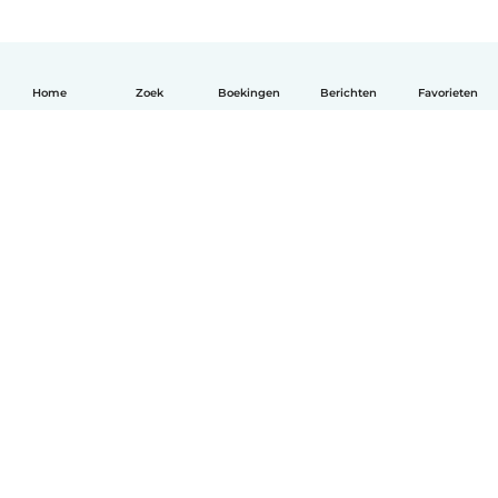
Home
Zoek
Boekingen
Berichten
Favorieten
Nederlands
Hoe het werkt
Help
Voorwaarden & Privacy
Tarieven
Bedrijfsgegevens
Babysits for Work
Community standaarden