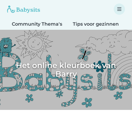
Community Thema's
Tips voor gezinnen
T
Het online kleurboek van
Barry