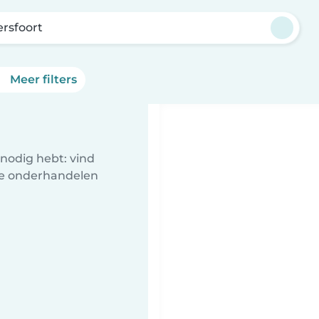
rsfoort
Meer filters
nodig hebt: vind
te onderhandelen