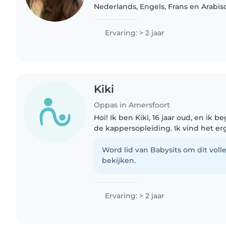
Nederlands, Engels, Frans en Arabis
met kinderen van 1 tot 12 jaar en v
veilige, leuke en..
Ervaring: > 2 jaar
Kiki
Oppas in Amersfoort
Hoi! Ik ben Kiki, 16 jaar oud, en ik b
de kappersopleiding. Ik vind het e
kinderen bezig te zijn en samen gez
doen, zoals spelletjes..
Word lid van Babysits om dit volle
bekijken.
Ervaring: > 2 jaar