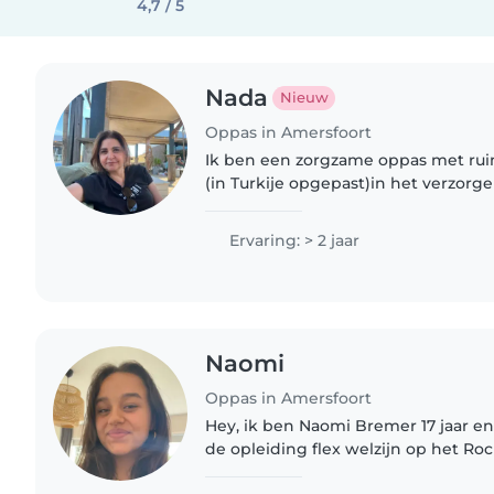
4,7 / 5
Nada
Nieuw
Oppas in Amersfoort
Ik ben een zorgzame oppas met rui
(in Turkije opgepast)in het verzorg
dreumesen. Ik spreek vloeiend Arab
van tekenen en ben..
Ervaring: > 2 jaar
Naomi
Oppas in Amersfoort
Hey, ik ben Naomi Bremer 17 jaar 
de opleiding flex welzijn op het Ro
in dat ik met kinderen wil werken ui