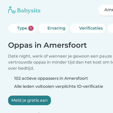
Ame
Type
Ervaring
Verificaties
1
Oppas in Amersfoort
Date night, werk of wanneer je gewoon een pauze 
vertrouwde oppas in minder tijd dan het kost om 
over bedtijd.
102 actieve oppassers in Amersfoort
Alle leden voltooien verplichte ID-verificatie
Meld je gratis aan