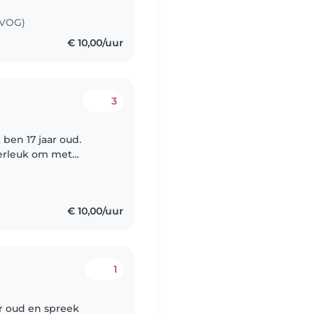
(VOG)
€ 10,00/uur
3
 ben 17 jaar oud.
uperleuk om met
en. Inmiddels heb ik
€ 10,00/uur
1
aar oud en spreek