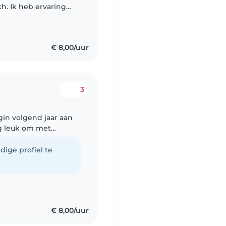
ch. Ik heb ervaring
ind het leuk om een
€ 8,00/uur
3
egin volgend jaar aan
rg leuk om met
ellige dingen te
dige profiel te
€ 8,00/uur