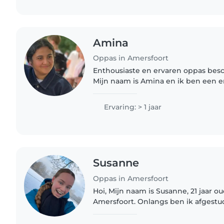
Amina
Oppas in Amersfoort
Enthousiaste en ervaren oppas beschikbaar! H
Mijn naam is Amina en ik ben een enthousiaste en
verantwoordelijke oppas van 18 jaar
jaren ervaring..
Ervaring: > 1 jaar
Susanne
Oppas in Amersfoort
Hoi, Mijn naam is Susanne, 21 jaar 
Amersfoort. Onlangs ben ik afgestud
aan de Marnix Academie in Utrecht.
gelijk fulltime aan..