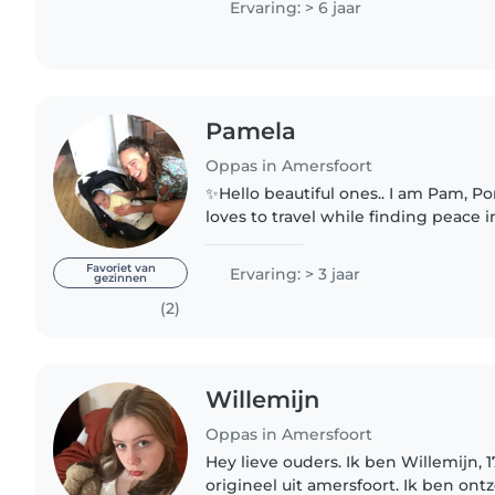
Ervaring: > 6 jaar
Pamela
Oppas in Amersfoort
✨️Hello beautiful ones.. I am Pam, P
loves to travel while finding peace in nature, living in
Holland, where, since I know myself, I alway
with this..
Favoriet van
Ervaring: > 3 jaar
gezinnen
(2)
Willemijn
Oppas in Amersfoort
Hey lieve ouders. Ik ben Willemijn, 1
origineel uit amersfoort. Ik ben ont