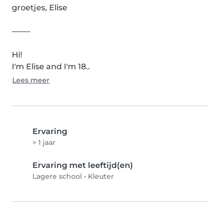
groetjes, Elise

——-

Hi!

I'm Elise and I'm 18..
Lees meer
Ervaring
> 1 jaar
Ervaring met leeftijd(en)
Lagere school
•
Kleuter