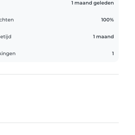
1 maand geleden
chten
100%
etijd
1 maand
kingen
1