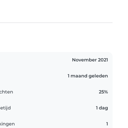
November 2021
1 maand geleden
chten
25%
etijd
1 dag
kingen
1