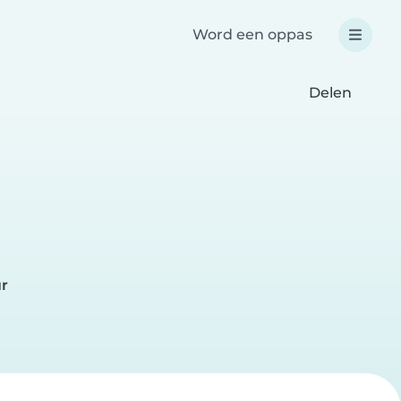
Word een oppas
Delen
ur