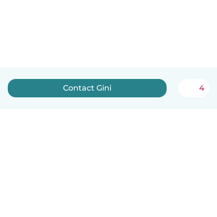
Contact Gini
4
Nederlands
Hoe het werkt
Help
Voorwaarden & Privacy