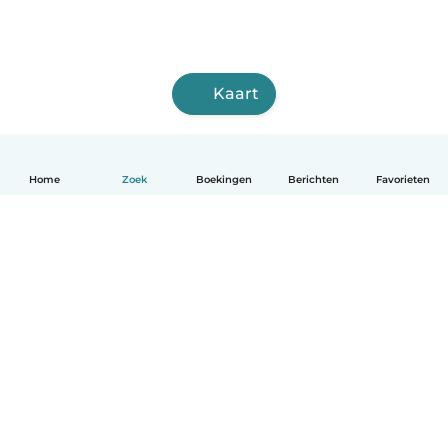
Kaart
Home
Zoek
Boekingen
Berichten
Favorieten
Nederlands
Hoe het werkt
Help
Voorwaarden & Privacy
Tarieven
Bedrijfsgegevens
Babysits for Work
Community standaarden