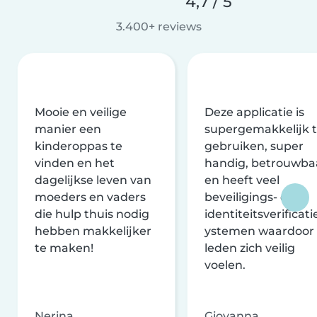
4,7 / 5
3.400+ reviews
Mooie en veilige
Deze applicatie is
manier een
supergemakkelijk 
kinderoppas te
gebruiken, super
vinden en het
handig, betrouwba
dagelijkse leven van
en heeft veel
moeders en vaders
beveiligings- en
die hulp thuis nodig
identiteitsverificati
hebben makkelijker
ystemen waardoor
te maken!
leden zich veilig
voelen.
Nerina
Giovanna