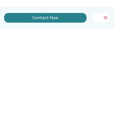
Contact Noa
12
Nederlands
Hoe het werkt
Help
Voorwaarden & Privacy
Tarieven
Bedrijfsgegevens
Babysits for Work
Community standaarden