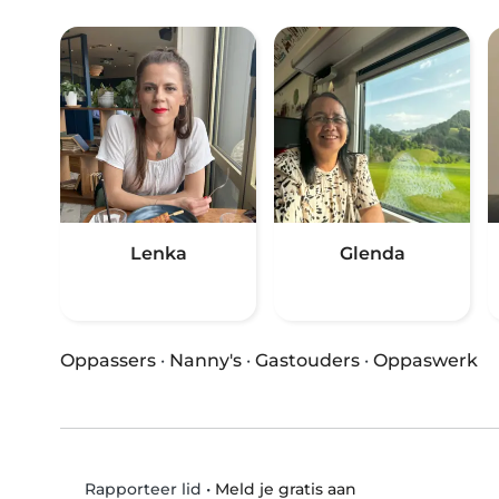
Lenka
Glenda
Oppassers
·
Nanny's
·
Gastouders
·
Oppaswerk
•
Meld je gratis aan
Rapporteer lid