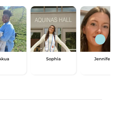
Akua
Sophia
Jennifer
(