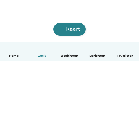
Kaart
Home
Zoek
Boekingen
Berichten
Favorieten
Nederlands
Hoe het werkt
Help
Voorwaarden & Privacy
Tarieven
Bedrijfsgegevens
Babysits for Work
Community standaarden