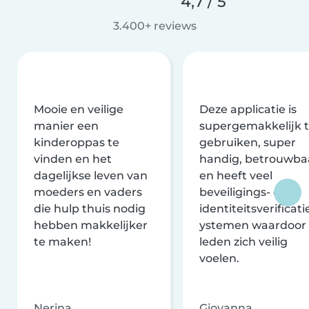
4,7 / 5
3.400+ reviews
Mooie en veilige
Deze applicatie is
manier een
supergemakkelijk 
kinderoppas te
gebruiken, super
vinden en het
handig, betrouwba
dagelijkse leven van
en heeft veel
moeders en vaders
beveiligings- en
die hulp thuis nodig
identiteitsverificati
hebben makkelijker
ystemen waardoor
te maken!
leden zich veilig
voelen.
Nerina
Giovanna