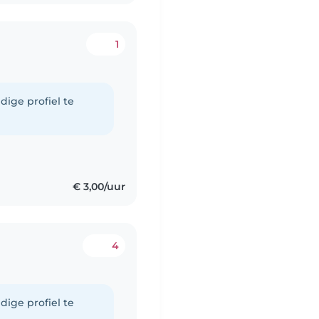
1
dige profiel te
€ 3,00/uur
4
dige profiel te