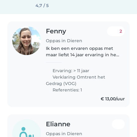
4,7 / 5
Fenny
2
Oppas in Dieren
Ik ben een ervaren oppas met
maar liefst 14 jaar ervaring in het
verzorgen van kinderen van
baby tot tiener. Ik ben zeer
Ervaring: > 11 jaar
comfortabel met koken en
Verklaring Omtrent het
huishoudelijke taken, wat
Gedrag (VOG)
handig kan..
Referenties: 1
€ 13,00/uur
Elianne
Oppas in Dieren