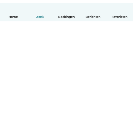
Home
Zoek
Boekingen
Berichten
Favorieten
Nederlands
Hoe het werkt
Help
Voorwaarden & Privacy
Tarieven
Bedrijfsgegevens
Babysits for Work
Community standaarden
© Babysits B.V.