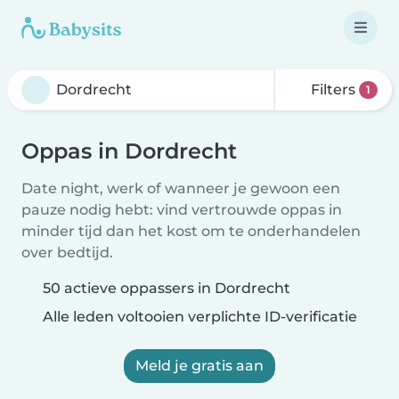
Filters
1
Oppas in Dordrecht
Date night, werk of wanneer je gewoon een
pauze nodig hebt: vind vertrouwde oppas in
minder tijd dan het kost om te onderhandelen
over bedtijd.
50 actieve oppassers in Dordrecht
Alle leden voltooien verplichte ID-verificatie
Meld je gratis aan