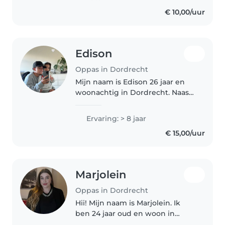
€ 10,00/uur
Edison
Oppas in Dordrecht
Mijn naam is Edison 26 jaar en
woonachtig in Dordrecht. Naast
mijn baan en hobby mis ik toch
nog wat om iets anders te doen.
Ervaring: > 8 jaar
Ik paste vroeger vaak op
€ 15,00/uur
waardoor mijn interesses weer..
Marjolein
Oppas in Dordrecht
Hii! Mijn naam is Marjolein. Ik
ben 24 jaar oud en woon in
Dordrecht. Ik ben op zoek naar