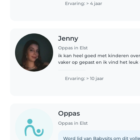
demi vanaf jongs af..
Ervaring: > 4 jaar
Jenny
Oppas in Elst
ik kan heel goed met kinderen ove
vaker op gepast en ik vind het leuk om te doen en ik
zoek een oppas baantje in Elst of 
liefst in Elst ben..
Ervaring: > 10 jaar
Oppas
Oppas in Elst
Word lid van Babysits om dit volle