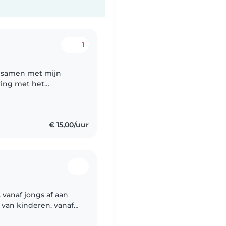
1
n met mijn
aring met het
 van kinderen. Het
€ 15,00/uur
 vanaf jongs af aan
van kinderen. vanaf
 van Hallo ik ben