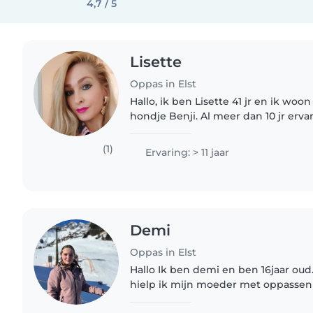
4,7 / 5
Lisette
Oppas in Elst
Hallo, ik ben Lisette 41 jr en ik woon same
hondje Benji. Al meer dan 10 jr erv
oppassen, verzorgen en begeleiden
geeft me energie en veel..
(1)
Ervaring: > 11 jaar
Demi
Oppas in Elst
Hallo Ik ben demi en ben 16jaar oud.
hielp ik mijn moeder met oppassen 
mijn geboorte paste mijn moeder op