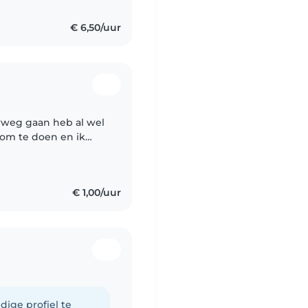
€ 6,50/uur
rweg gaan heb al wel
in Arnhem maar het
€ 1,00/uur
dige profiel te