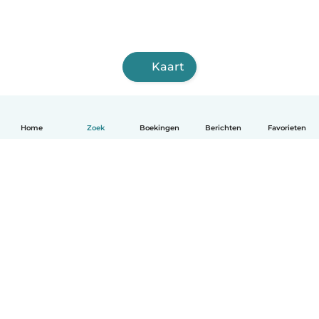
Kaart
Home
Zoek
Boekingen
Berichten
Favorieten
Nederlands
Hoe het werkt
Help
Voorwaarden & Privacy
Tarieven
Bedrijfsgegevens
Babysits for Work
Community standaarden