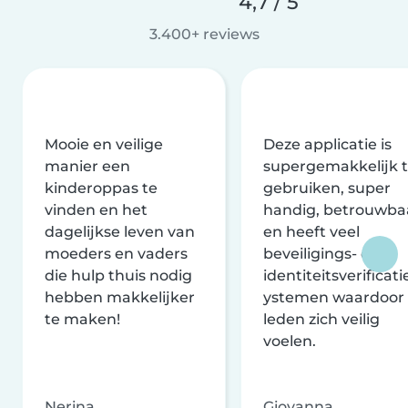
4,7 / 5
3.400+ reviews
Mooie en veilige
Deze applicatie is
manier een
supergemakkelijk 
kinderoppas te
gebruiken, super
vinden en het
handig, betrouwba
dagelijkse leven van
en heeft veel
moeders en vaders
beveiligings- en
die hulp thuis nodig
identiteitsverificati
hebben makkelijker
ystemen waardoor
te maken!
leden zich veilig
voelen.
Nerina
Giovanna