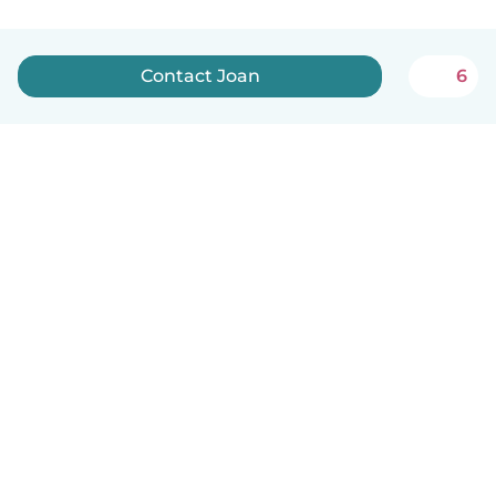
Contact Joan
6
Nederlands
Hoe het werkt
Help
Voorwaarden & Privacy
Tarieven
Bedrijfsgegevens
Babysits for Work
Community standaarden