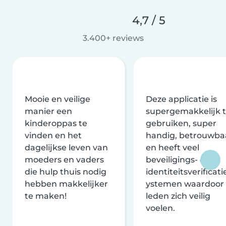
4,7 / 5
3.400+ reviews
Mooie en veilige
Deze applicatie is
manier een
supergemakkelijk 
kinderoppas te
gebruiken, super
vinden en het
handig, betrouwba
dagelijkse leven van
en heeft veel
moeders en vaders
beveiligings- en
die hulp thuis nodig
identiteitsverificati
hebben makkelijker
ystemen waardoor
te maken!
leden zich veilig
voelen.