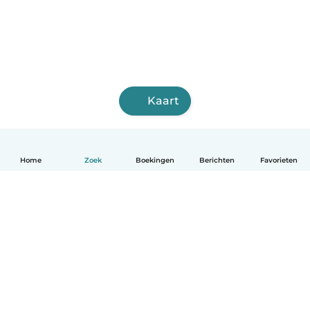
Kaart
Home
Zoek
Boekingen
Berichten
Favorieten
Nederlands
Hoe het werkt
Help
Voorwaarden & Privacy
Tarieven
Bedrijfsgegevens
Babysits for Work