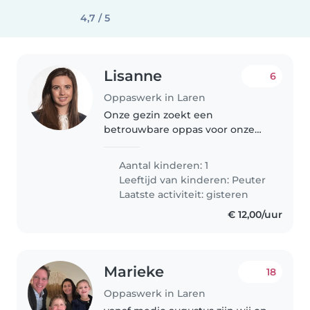
4,7 / 5
Lisanne
6
Oppaswerk in Laren
Onze gezin zoekt een
betrouwbare oppas voor onze
nieuwsgierige, grappige en
liefhebbende peuter. We
Aantal kinderen: 1
hebben behoefte aan iemand
Leeftijd van kinderen:
Peuter
die comfortabel is met
Laatste activiteit: gisteren
huishoudelijke taken en graag..
€ 12,00/uur
Marieke
18
Oppaswerk in Laren