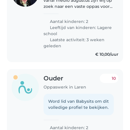
vanaf medio augustus zijn wij op
zoek naar een vaste oppas voor
onze twee kinderen — een
dochter van bijna 9 (groep 6) en
Aantal kinderen: 2
een zoon van 6 (groep 3). We
Leeftijd van kinderen:
Lagere
zoeken iemand die wekelijks..
school
Laatste activiteit: 3 weken
geleden
€ 10,00/uur
Ouder
10
Oppaswerk in Laren
Word lid van Babysits om dit
volledige profiel te bekijken.
Aantal kinderen: 2