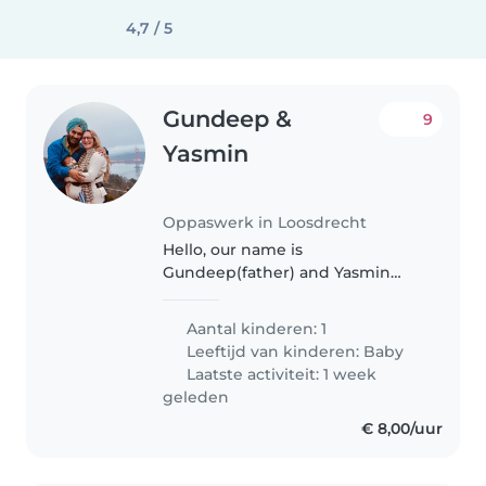
4,7 / 5
Gundeep &
9
Yasmin
Oppaswerk in Loosdrecht
Hello, our name is
Gundeep(father) and Yasmin
(mother), we are parents of little
Anhad who is almost 1 year old.
Aantal kinderen: 1
We are looking for someone to
Leeftijd van kinderen:
Baby
babysit for a couple of hours 2 to
Laatste activiteit: 1 week
3..
geleden
€ 8,00/uur