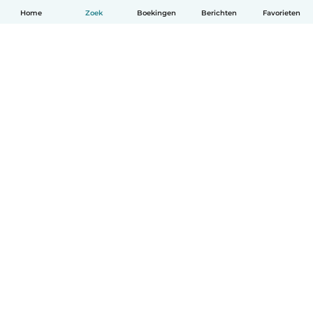
Home
Zoek
Boekingen
Berichten
Favorieten
Nederlands
Hoe het werkt
Help
Voorwaarden & Privacy
Tarieven
Bedrijfsgegevens
Babysits for Work
Community standaarden
© Babysits B.V.