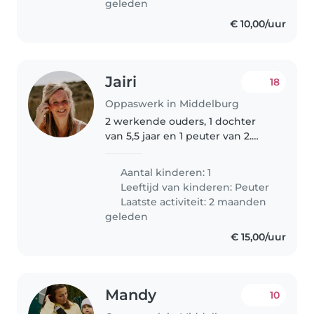
geleden
€ 10,00/uur
Jairi
18
Oppaswerk in Middelburg
2 werkende ouders, 1 dochter
van 5,5 jaar en 1 peuter van 2.
Houden van sport, strand,
boeken, spelletjes spelen, op
Aantal kinderen: 1
avontuur gaan en veel buiten
Leeftijd van kinderen:
Peuter
zijn. We hebben geen tv. We
Laatste activiteit: 2 maanden
zoeken..
geleden
€ 15,00/uur
Mandy
10