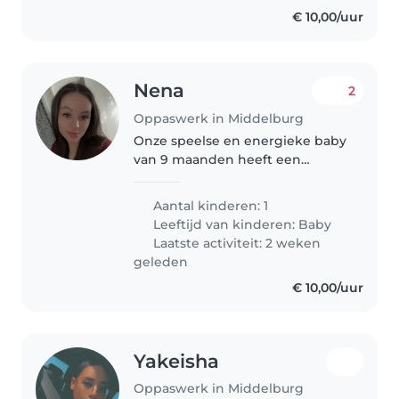
€ 10,00/uur
Nena
2
Oppaswerk in Middelburg
Onze speelse en energieke baby
van 9 maanden heeft een
liefdevolle en betrouwbare
oppas nodig. Geef gerust een
Aantal kinderen: 1
seintje als je beschikbaar bent!
Leeftijd van kinderen:
Baby
Laatste activiteit: 2 weken
geleden
€ 10,00/uur
Yakeisha
Oppaswerk in Middelburg