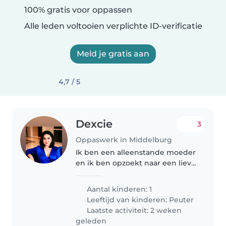
100% gratis voor oppassen
Alle leden voltooien verplichte ID-verificatie
Meld je gratis aan
4,7 / 5
Dexcie
3
Oppaswerk in Middelburg
Ik ben een alleenstande moeder
en ik ben opzoekt naar een lieve
babysitter die goed kan omgaan
met mijn speelse, knuffelige en
Aantal kinderen: 1
zelfstandige dreumes. Je bent
Leeftijd van kinderen:
Peuter
van harte welkom om bij..
Laatste activiteit: 2 weken
geleden