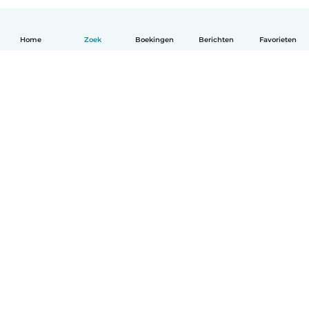
Home
Zoek
Boekingen
Berichten
Favorieten
Nederlands
Hoe het werkt
Help
Voorwaarden & Privacy
Tarieven
Bedrijfsgegevens
Babysits for Work
Community standaarden