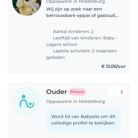
Oppaswerk in Middelburg
Wij zijn op zoek naar een
betrouwbare oppas of gastouder
voor onze twee kinderen, een
baby en een basisschoolleerling.
Aantal kinderen: 2
Onze kinderen zijn creatief,
Leeftijd van kinderen:
Baby
•
spraakzaam en vriendelijk. We
Lagere school
hopen..
Laatste activiteit: 2 maanden
geleden
€ 12,00/uur
Ouder
3
Nieuw
Oppaswerk in Middelburg
Word lid van Babysits om dit
volledige profiel te bekijken.