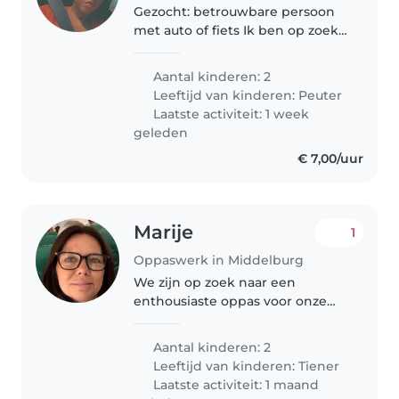
Gezocht: betrouwbare persoon
met auto of fiets Ik ben op zoek
naar een betrouwbare en
verantwoordelijke persoon, bij
Aantal kinderen: 2
voorkeur met een auto, die mijn
Leeftijd van kinderen:
Peuter
twee kinderen 's ochtends thuis..
Laatste activiteit: 1 week
geleden
€ 7,00/uur
Marije
1
Oppaswerk in Middelburg
We zijn op zoek naar een
enthousiaste oppas voor onze
dochter van 12 zij heeft een
lichte beperking. Daar door iets
Aantal kinderen: 2
meer hulp nodig dan een
Leeftijd van kinderen:
Tiener
gemiddeld meisje.
Laatste activiteit: 1 maand