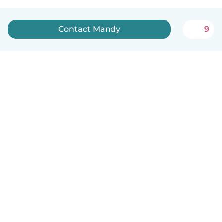
Contact Mandy
9
Nederlands
Hoe het werkt
Help
Voorwaarden & Privacy
Tarieven
Bedrijfsgegevens
Babysits for Work
Community standaarden