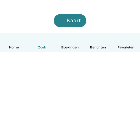
Kaart
Home
Zoek
Boekingen
Berichten
Favorieten
Nederlands
Hoe het werkt
Help
Voorwaarden & Privacy
Tarieven
Bedrijfsgegevens
Babysits for Work
Community standaarden