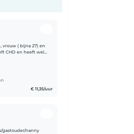
 vrouw ( bijna 27) en
eft CHD en heeft wel
er het algemeen doet
en
€ 11,35/uur
as/gastouder/nanny