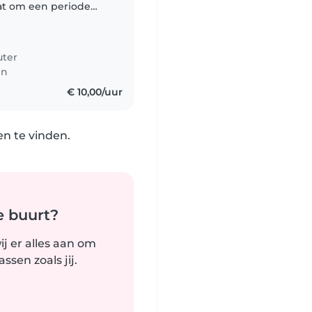
at om een periode
en aan het eind van
uter
en
€ 10,00/uur
n te vinden.
e buurt?
j er alles aan om
sen zoals jij.