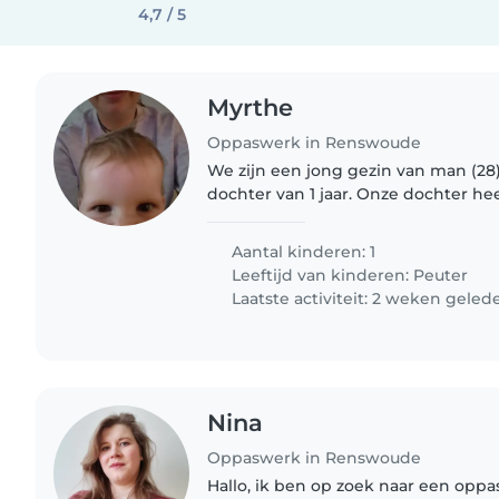
4,7 / 5
Myrthe
Oppaswerk in Renswoude
We zijn een jong gezin van man (28),
dochter van 1 jaar. Onze dochter he
een kleine gebruiksaanwijzing. Ov
ze het super..
Aantal kinderen: 1
Leeftijd van kinderen:
Peuter
Laatste activiteit: 2 weken geled
Nina
Oppaswerk in Renswoude
Hallo, ik ben op zoek naar een opp