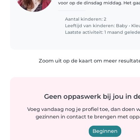
voor op de dinsdag middag. Het ga
van ongeveer 40 weken en zal start
de zomer. Het gaat om..
Aantal kinderen: 2
Leeftijd van kinderen:
Baby
•
Kle
Laatste activiteit: 1 maand geled
Zoom uit op de kaart om meer resultate
Geen oppaswerk bij jou in d
Voeg vandaag nog je profiel toe, dan doen wi
gezinnen in contact te brengen met oppas
Beginnen