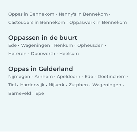
Oppas in Bennekom
Nanny's in Bennekom
Gastouders in Bennekom
Oppaswerk in Bennekom
Oppassen in de buurt
Ede
Wageningen
Renkum
Opheusden
Heteren
Doorwerth
Heelsum
Oppas in Gelderland
Nijmegen
Arnhem
Apeldoorn
Ede
Doetinchem
Tiel
Harderwijk
Nijkerk
Zutphen
Wageningen
Barneveld
Epe