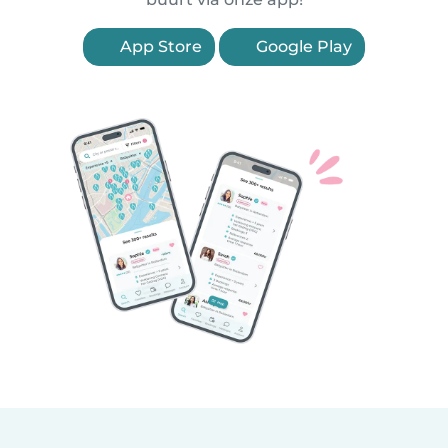
App Store
Google Play