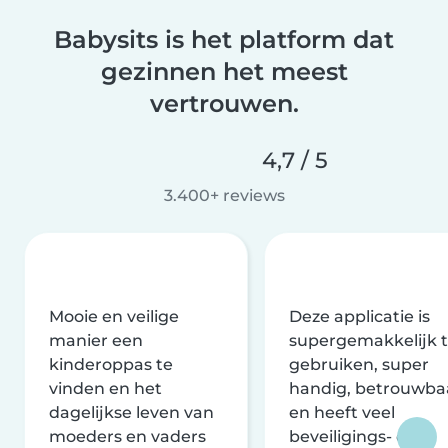
Babysits is het platform dat
gezinnen het meest
vertrouwen.
4,7 / 5
3.400+ reviews
Mooie en veilige
Deze applicatie is
manier een
supergemakkelijk 
kinderoppas te
gebruiken, super
vinden en het
handig, betrouwba
dagelijkse leven van
en heeft veel
moeders en vaders
beveiligings- en