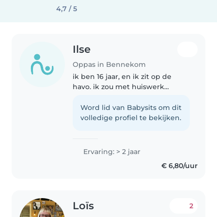
4,7 / 5
Ilse
Oppas in Bennekom
ik ben 16 jaar, en ik zit op de
havo. ik zou met huiswerk
kunnen helpen, en ik vind
huisdieren ook geen probleem.
Word lid van Babysits om dit
ik heb ongeveer 2 jaar ervaring
volledige profiel te bekijken.
met oppassen. ik kan vooral
goed op..
Ervaring: > 2 jaar
€ 6,80/uur
Loïs
2