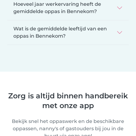
Hoeveel jaar werkervaring heeft de
gemiddelde oppas in Bennekom?
Wat is de gemiddelde leeftijd van een
oppas in Bennekom?
Zorg is altijd binnen handbereik
met onze app
Bekijk snel het oppaswerk en de beschikbare
oppassen, nanny's of gastouders bij jou in de
buurt via onze app!