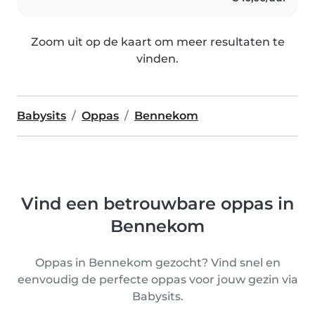
Zoom uit op de kaart om meer resultaten te
vinden.
Babysits
Oppas
Bennekom
Vind een betrouwbare oppas in
Bennekom
Oppas in Bennekom gezocht? Vind snel en
eenvoudig de perfecte oppas voor jouw gezin via
Babysits.