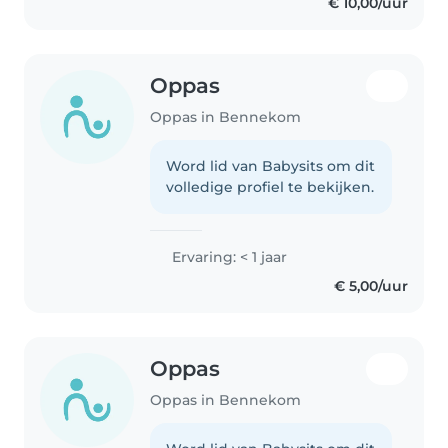
€ 10,00/uur
volwassen..
Oppas
Oppas in Bennekom
Word lid van Babysits om dit
volledige profiel te bekijken.
Ervaring: < 1 jaar
€ 5,00/uur
Oppas
Oppas in Bennekom