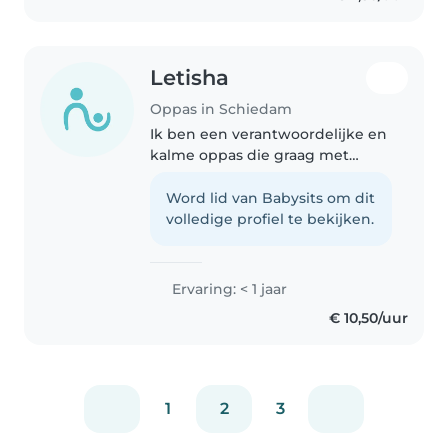
Letisha
Oppas in Schiedam
Ik ben een verantwoordelijke en
kalme oppas die graag met
kinderen werkt. Ik ben
momenteel in mijn laatste jaar
Word lid van Babysits om dit
van de middelbare school in de
volledige profiel te bekijken.
richting zorg en welzijn. Ik heb
ervaring..
Ervaring: < 1 jaar
€ 10,50/uur
1
2
3