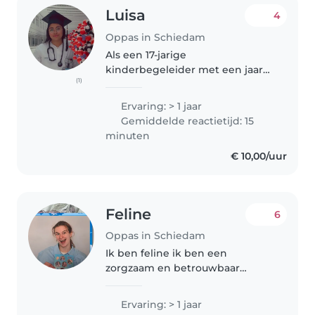
Luisa
4
Oppas in Schiedam
Als een 17-jarige
kinderbegeleider met een jaar
(1)
ervaring in het verzorgen van
peuters en schoolkinderen, ben
Ervaring: > 1 jaar
ik een toegewijde en
Gemiddelde reactietijd: 15
empathische zorgverlener. Ik
minuten
spreek Nederlands, Engels..
€ 10,00/uur
Feline
6
Oppas in Schiedam
Ik ben feline ik ben een
zorgzaam en betrouwbaar
iemand en loop al 5 jaar lang
stage bij groep 1/2 en mijn hart
Ervaring: > 1 jaar
ligt bij de kinderen en draag