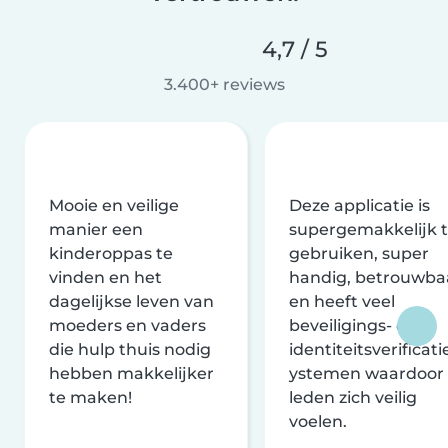
4,7 / 5
3.400+ reviews
Mooie en veilige
Deze applicatie is
manier een
supergemakkelijk 
kinderoppas te
gebruiken, super
vinden en het
handig, betrouwba
dagelijkse leven van
en heeft veel
moeders en vaders
beveiligings- en
die hulp thuis nodig
identiteitsverificati
hebben makkelijker
ystemen waardoor
te maken!
leden zich veilig
voelen.