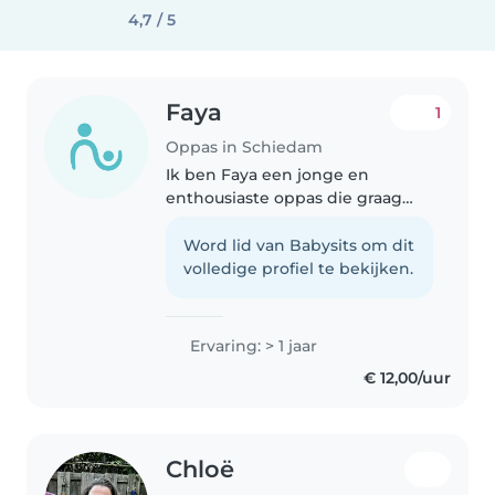
4,7 / 5
Faya
1
Oppas in Schiedam
Ik ben Faya een jonge en
enthousiaste oppas die graag
met peuters en kleuters werkt.
Ik ben creativiteit, vriendelijk en
Word lid van Babysits om dit
kalm, perfect voor een rustige
volledige profiel te bekijken.
en plezierige
kinderoppaservaring...
Ervaring: > 1 jaar
€ 12,00/uur
Chloë