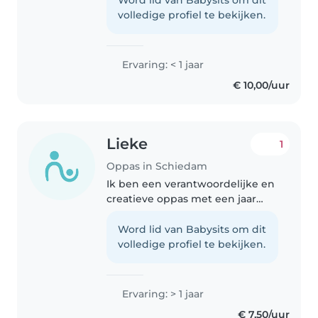
Word lid van Babysits om dit
buiten spelen, voorlezen en
volledige profiel te bekijken.
creatieve activiteiten doen...
Ervaring: < 1 jaar
€ 10,00/uur
Lieke
1
Oppas in Schiedam
Ik ben een verantwoordelijke en
creatieve oppas met een jaar
ervaring met peuters, kleuters
en basisschoolkinderen. Ik ben
Word lid van Babysits om dit
comfortabel met huisdieren,
volledige profiel te bekijken.
huishoudelijke taken en
huiswerkbegeleiding...
Ervaring: > 1 jaar
€ 7,50/uur