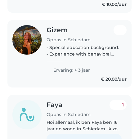
€ 10,00/uur
graag een steentje bij. Hou heel
erg van..
Gizem
Oppas in Schiedam
- Special education background.
- Experience with behavioral
support/ autism/ ADHD. -
Structured activities and
Ervaring: > 3 jaar
development support.
€ 20,00/uur
Faya
1
Oppas in Schiedam
Hoi allemaal, ik ben Faya ben 16
jaar en woon in Schiedam. Ik zou
graag op een kindje willen