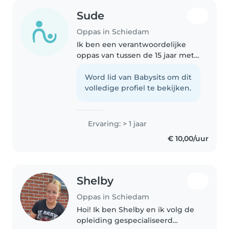
Sude
Oppas in Schiedam
Ik ben een verantwoordelijke
oppas van tussen de 15 jaar met
een brede ervaring met
kinderen van alle leeftijden. Ik
Word lid van Babysits om dit
spreek vloeiend Nederlands,
volledige profiel te bekijken.
Engels en Turks. Ik hou van
tekenen,..
Ervaring: > 1 jaar
€ 10,00/uur
Shelby
Oppas in Schiedam
Hoi! Ik ben Shelby en ik volg de
opleiding gespecialiseerd