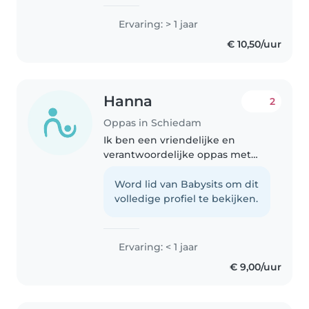
pedagogisch medewerker, door
mijn stage-ervaring heb ik vooral
Ervaring: > 1 jaar
gewerkt met baby, peuters en
€ 10,50/uur
kleuters. Ik ben geduldig,
verantwoordelijk..
Hanna
2
Oppas in Schiedam
Ik ben een vriendelijke en
verantwoordelijke oppas met
een grappig karakter. Ik ben
comfortabel met huisdieren en
Word lid van Babysits om dit
kan huishoudelijke taken
volledige profiel te bekijken.
uitvoeren. Ik kan ook hulp
bieden bij huiswerk...
Ervaring: < 1 jaar
€ 9,00/uur