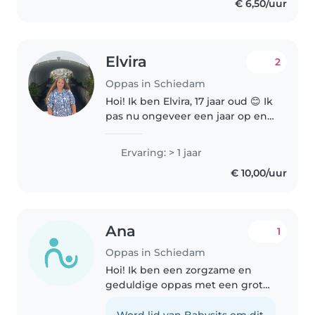
€ 6,50/uur
Elvira
2
Oppas in Schiedam
Hoi! Ik ben Elvira, 17 jaar oud 😊 Ik
pas nu ongeveer een jaar op en
ik merk dat ik het echt heel leuk
vind om met kinderen bezig te
Ervaring: > 1 jaar
zijn. Ik ben geduldig,
€ 10,00/uur
behulpzaam en vriendelijk,..
Ana
1
Oppas in Schiedam
Hoi! Ik ben een zorgzame en
geduldige oppas met een grote
liefde voor kinderen. Ik vind het
leuk om actief bezig te zijn, zoals