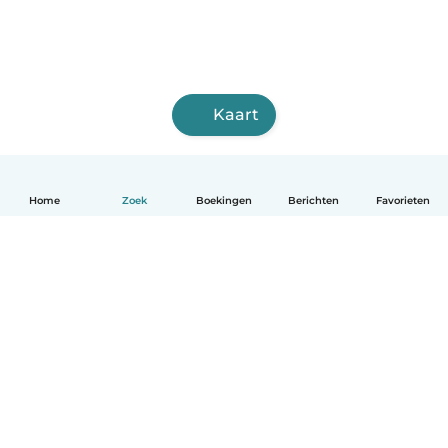
Kaart
Home
Zoek
Boekingen
Berichten
Favorieten
Nederlands
Hoe het werkt
Help
Voorwaarden & Privacy
Tarieven
Bedrijfsgegevens
Babysits for Work