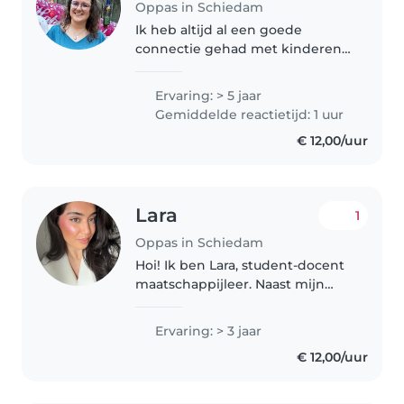
Oppas in Schiedam
Ik heb altijd al een goede
connectie gehad met kinderen.
Mijn neefjes en nichtjes vinden
het altijd een feestje als ik kom
Ervaring: > 5 jaar
oppassen.
Gemiddelde reactietijd: 1 uur
€ 12,00/uur
Lara
1
Oppas in Schiedam
Hoi! Ik ben Lara, student-docent
maatschappijleer. Naast mijn
studie zoek ik een leuk
oppasadres om wat bij te
Ervaring: > 3 jaar
verdienen. Ik heb ruim drie jaar
€ 12,00/uur
ervaring via Stichting Campus
Nederland..