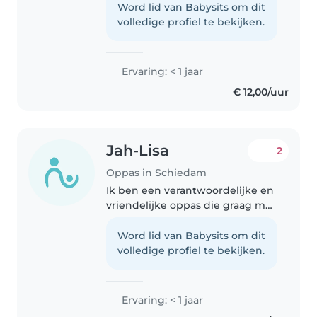
oppassen, ik ben zelf elkedag
Word lid van Babysits om dit
beschikbaar. Ik heb alleen wel
volledige profiel te bekijken.
een beetje ervaring maar...
Ervaring: < 1 jaar
€ 12,00/uur
Jah-Lisa
2
Oppas in Schiedam
Ik ben een verantwoordelijke en
vriendelijke oppas die graag met
kinderen werkt. Ik ben nu in
mijn examenjaar en volg de
Word lid van Babysits om dit
opleiding sport en beweging. Ik
volledige profiel te bekijken.
heb ervaring met kinderen van..
Ervaring: < 1 jaar