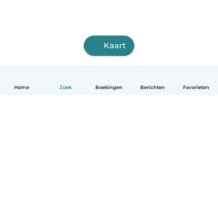
Kaart
Home
Zoek
Boekingen
Berichten
Favorieten
Nederlands
Hoe het werkt
Help
Voorwaarden & Privacy
Tarieven
Bedrijfsgegevens
Babysits for Work
Community standaarden