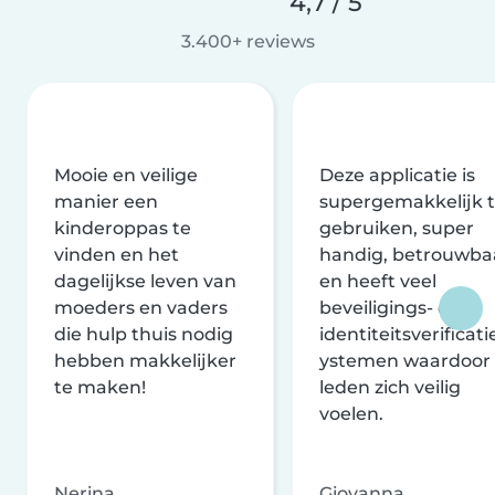
4,7 / 5
3.400+ reviews
Mooie en veilige
Deze applicatie is
manier een
supergemakkelijk 
kinderoppas te
gebruiken, super
vinden en het
handig, betrouwba
dagelijkse leven van
en heeft veel
moeders en vaders
beveiligings- en
die hulp thuis nodig
identiteitsverificati
hebben makkelijker
ystemen waardoor
te maken!
leden zich veilig
voelen.
Nerina
Giovanna