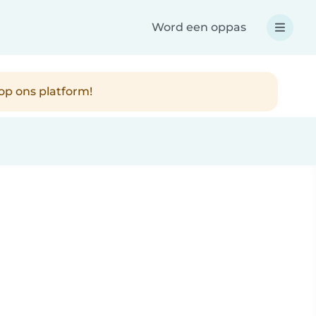
Word een oppas
op ons platform!