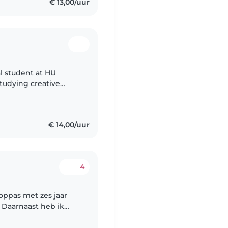
€ 13,00/uur
al student at HU
studying creative
€ 14,00/uur
4
oppas met zes jaar
. Daarnaast heb ik
ali gewerkt, waar ik