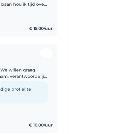
 baan hou ik tijd over
deren en gezinnen in
€ 15,00/uur
. We willen graag
aam, verantwoordelijk,
g met jonge kinderen
dige profiel te
€ 10,00/uur