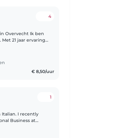
4
in Overvecht Ik ben
 Met 21 jaar ervaring
opleiding als Sociaal
ten
€ 8,50/uur
1
onal Business at