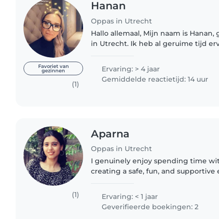
Hanan
Oppas in Utrecht
Hallo allemaal, Mijn naam is Hanan
in Utrecht. Ik heb al geruime tijd er
oppassen en heb ZEER goede refere
vragen zijn. Momenteel werk..
Favoriet van
Ervaring: > 4 jaar
gezinnen
Gemiddelde reactietijd: 14 uur
(1)
Aparna
Oppas in Utrecht
I genuinely enjoy spending time wi
creating a safe, fun, and supporti
they can learn and feel comfortable.
degree in Clinical Psychology..
(1)
Ervaring: < 1 jaar
Geverifieerde boekingen: 2