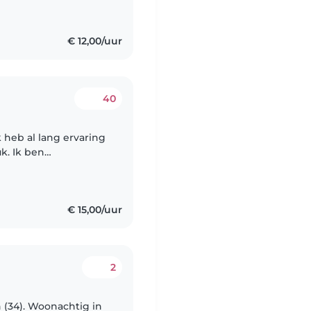
€ 12,00/uur
40
k heb al lang ervaring
k. Ik ben
werkzaam in het
€ 15,00/uur
2