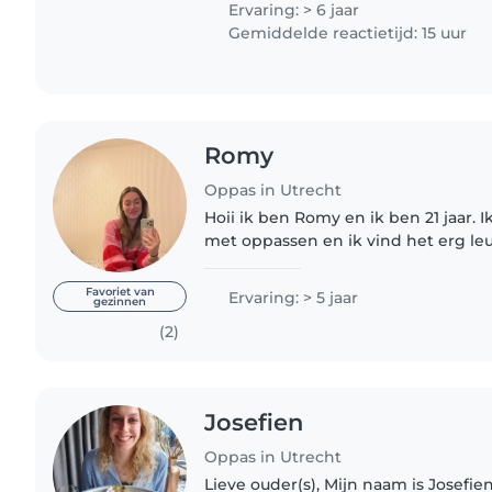
Ervaring: > 6 jaar
Gemiddelde reactietijd: 15 uur
Romy
Oppas in Utrecht
Hoii ik ben Romy en ik ben 21 jaar. I
met oppassen en ik vind het erg leu
afgestudeerd verpleegkundige en 
ziekenhuis. Ik ben af en toe..
Favoriet van
Ervaring: > 5 jaar
gezinnen
(2)
Josefien
Oppas in Utrecht
Lieve ouder(s), Mijn naam is Josefien (34). Woonachtig in