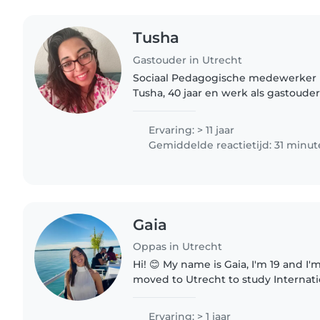
Tusha
Gastouder in Utrecht
Sociaal Pedagogische medewerker 
Tusha, 40 jaar en werk als gastouder.
in de kinderopvang en BSO, en een 
Pedagogisch Medewerker,..
Ervaring: > 11 jaar
Gemiddelde reactietijd: 31 minu
Gaia
Oppas in Utrecht
Hi! 😊 My name is Gaia, I'm 19 and I'm Italian. I recently
moved to Utrecht to study Internati
Utrecht University. I truly enjoy spending time with
children. I'm easy-going,..
Ervaring: > 1 jaar