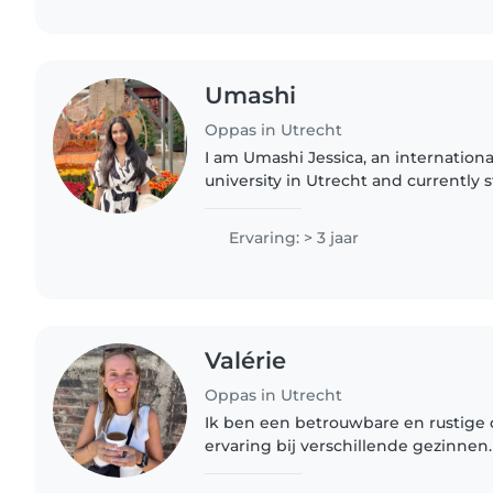
Umashi
Oppas in Utrecht
I am Umashi Jessica, an internation
university in Utrecht and currently 
business program. I have a deep love for working with
children and creating..
Ervaring: > 3 jaar
Valérie
Oppas in Utrecht
Ik ben een betrouwbare en rustige 
ervaring bij verschillende gezinnen
twee maanden in een weeshuis op B
kinderen met autisme,..