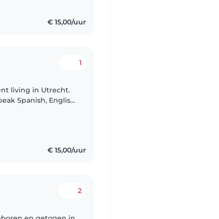
€ 15,00/uur
1
ent living in Utrecht.
peak Spanish, English,
r my 10 nieces and
€ 15,00/uur
2
Geboren en getogen in