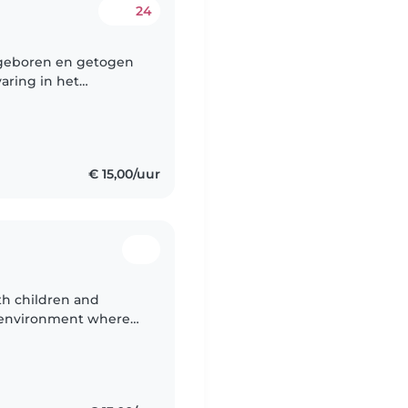
24
, geboren en getogen
varing in het
nties die op te
€ 15,00/uur
th children and
ve environment where
 I have a Master's