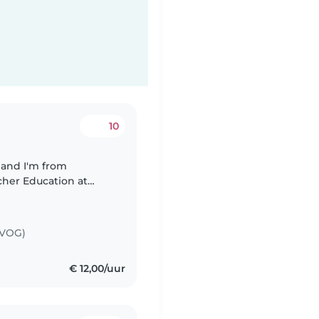
10
d and I'm from
cher Education at
ause I did internship
(VOG)
€ 12,00/uur