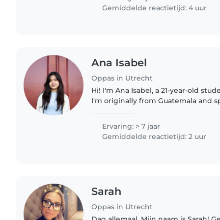
Gemiddelde reactietijd: 4 uur
Ana Isabel
Oppas in Utrecht
Hi! I'm Ana Isabel, a 21-year-old stud
I'm originally from Guatemala and s
and some Dutch. I've helped care fo
nephews..
Ervaring: > 7 jaar
Gemiddelde reactietijd: 2 uur
Sarah
Oppas in Utrecht
Dag allemaal, Mijn naam is Sarah! 