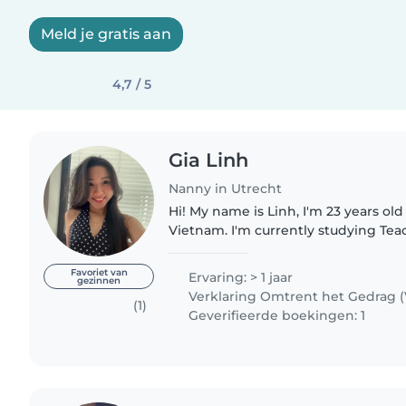
Meld je gratis aan
4,7 / 5
Gia Linh
Nanny in Utrecht
Hi! My name is Linh, I'm 23 years ol
Vietnam. I'm currently studying Tea
Hogeschool Utrecht. I have VOG bec
at high school in Amsterdam...
Favoriet van
Ervaring: > 1 jaar
gezinnen
Verklaring Omtrent het Gedrag 
(1)
Geverifieerde boekingen: 1