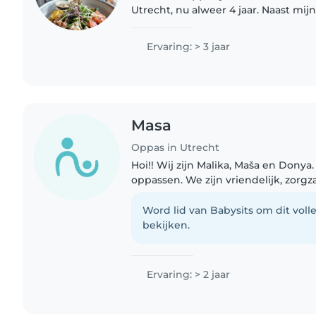
Utrecht, nu alweer 4 jaar. Naast mijn
en wil ik graag klaarstaan voor kin
Utrecht,..
Ervaring: > 3 jaar
Masa
Oppas in Utrecht
Hoi!! Wij zijn Malika, Maša en Donya
oppassen. We zijn vriendelijk, zorgz
grappig en lief. We hebben ervarin
en kleuters..
Word lid van Babysits om dit volle
bekijken.
Ervaring: > 2 jaar