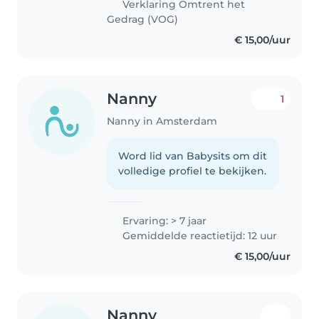
Verklaring Omtrent het
Gedrag (VOG)
€ 15,00/uur
Nanny
1
Nanny in Amsterdam
Word lid van Babysits om dit
volledige profiel te bekijken.
Ervaring: > 7 jaar
Gemiddelde reactietijd: 12 uur
€ 15,00/uur
Nanny