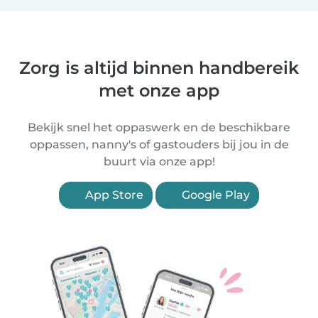
Zorg is altijd binnen handbereik
met onze app
Bekijk snel het oppaswerk en de beschikbare
oppassen, nanny's of gastouders bij jou in de
buurt via onze app!
App Store
Google Play