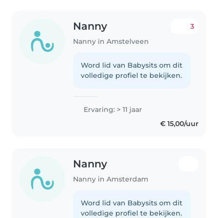
Nanny
3
Nanny in Amstelveen
Word lid van Babysits om dit
volledige profiel te bekijken.
Ervaring: > 11 jaar
€ 15,00/uur
Nanny
Nanny in Amsterdam
Word lid van Babysits om dit
volledige profiel te bekijken.