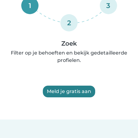
1
3
2
Zoek
Filter op je behoeften en bekijk gedetailleerde
profielen.
Meld je gratis aan