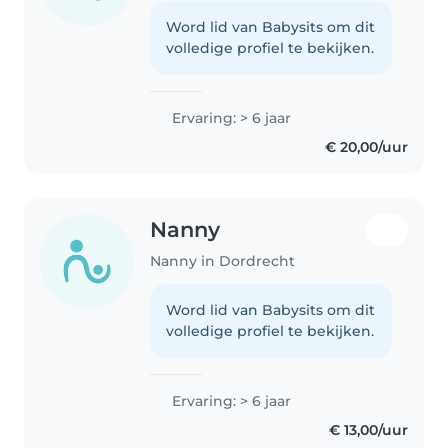
Word lid van Babysits om dit
volledige profiel te bekijken.
Ervaring: > 6 jaar
€ 20,00/uur
Nanny
Nanny in Dordrecht
Word lid van Babysits om dit
volledige profiel te bekijken.
Ervaring: > 6 jaar
€ 13,00/uur