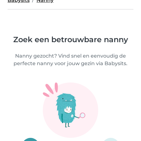
Babysits
Nanny
Zoek een betrouwbare nanny
Nanny gezocht? Vind snel en eenvoudig de
perfecte nanny voor jouw gezin via Babysits.