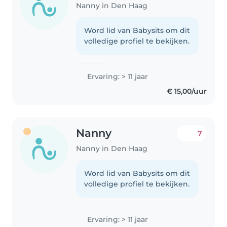
Nanny in Den Haag
Word lid van Babysits om dit
volledige profiel te bekijken.
Ervaring: > 11 jaar
€ 15,00/uur
Nanny
7
Nanny in Den Haag
Word lid van Babysits om dit
volledige profiel te bekijken.
Ervaring: > 11 jaar