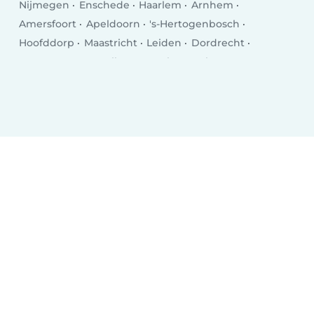
Nijmegen
Enschede
Haarlem
Arnhem
Amersfoort
Apeldoorn
's-Hertogenbosch
Hoofddorp
Maastricht
Leiden
Dordrecht
Zoetermeer
Zwolle
Hengelo
Venlo
Deventer
Delft
Alkmaar
Heerlen
Leeuwarden
Hilversum
Purmerend
Amstelveen
Roosendaal
Oss
Schiedam
Spijkenisse
Helmond
Vlaardingen
Almelo