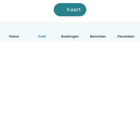
Kaart
Home
Zoek
Boekingen
Berichten
Favorieten
Nederlands
Hoe het werkt
Help
Voorwaarden & Privacy
Tarieven
Bedrijfsgegevens
Babysits for Work
Community standaarden