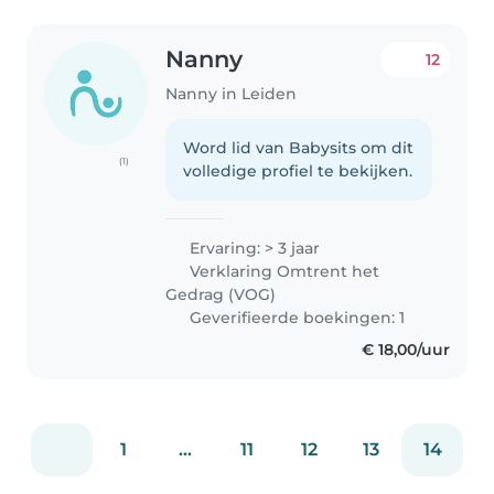
Nanny
12
Nanny in Leiden
Word lid van Babysits om dit
(1)
volledige profiel te bekijken.
Ervaring: > 3 jaar
Verklaring Omtrent het
Gedrag (VOG)
Geverifieerde boekingen: 1
€ 18,00/uur
1
...
11
12
13
14