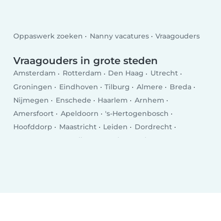
Oppaswerk zoeken
Nanny vacatures
Vraagouders
Vraagouders in grote steden
Amsterdam
Rotterdam
Den Haag
Utrecht
Groningen
Eindhoven
Tilburg
Almere
Breda
Nijmegen
Enschede
Haarlem
Arnhem
Amersfoort
Apeldoorn
's-Hertogenbosch
Hoofddorp
Maastricht
Leiden
Dordrecht
Zoetermeer
Zwolle
Hengelo
Venlo
Deventer
Delft
Alkmaar
Heerlen
Leeuwarden
Hilversum
Purmerend
Amstelveen
Roosendaal
Oss
Schiedam
Spijkenisse
Helmond
Vlaardingen
Almelo